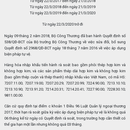
Từ ngày 22/3/2017 đến ngày 21/3/2018
Từ ngày 22/3/2018 đến ngày 21/3/2019
Từ ngày 22/3/2019 đến ngày 21/3/2020
Từ ngày 22/3/2020 trở đi
Ngày 09 tháng 2 năm 2018, Bộ Công Thương đã ban hành Quyết định số
538/QĐ-BCT của Bộ trưởng Bộ Công Thương về việc sửa đổi, bổ sung
Quyết định số 2968/QĐ-BCT ngày 18 tháng 7 năm 2016 về việc áp dụng
biện pháp tự vệ.
Hàng hóa nhập khẩu tiến hành rà soát bao gồm phôi thép hợp kim và
không hợp kim; và các sản phẩm thép dài hợp kim và không hợp kim
(bao gồm thép cuộn và thép thanh) nhập khẩu vào Việt Nam, có mã HS:
7207.11.00; 7207.19.00; 7207.20.29; 7207.20.99; 7224.90.00; 7213.10.10;
7213.10.90; 7213.91.20; 7214.20.31; 7214.20.41; 7227.90.00; 7228.30.10;
9811.00.00.
Căn cứ quy định tại điểm c khoản 1 Điều 96 Luật Quản lý ngoại thương
2017, thời hạn rà soát giữa kỳ việc áp dụng biện pháp tự vệ là không quá
06 tháng kể từ ngày có Quyết định rà soát, trong trường hợp cần thiết có
thể gia hạn một lần nhưng không quá 03 tháng.