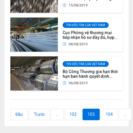
lẩn tránh biện pháp phòng vệ
15/08/2019
thương mại đối với một số
sản phẩm thép dây, thép
cuộn nhập khẩu
(AC01.SG04)
TIN ĐIỀU TRA CỦA VIỆT NAM
Cục Phòng vệ thương mại
tiếp nhận hồ sơ đầy đủ, hợp
lệ yêu cầu điều tra rà soát
08/08/2019
cuối kỳ biện pháp tự vệ đối
với sản phẩm phôi thép và
thép dài nhập khẩu
(ER01.SG04)
TIN ĐIỀU TRA CỦA VIỆT NAM
Bộ Công Thương gia hạn thời
hạn ban hành quyết định
điều tra áp dụng biện pháp
06/08/2019
chống bán phá giá đối với
các sản phẩm thép các-bon
cán nguội (ép nguội) dạng
cuộn hoặc tấm có xuất xứ từ
nước Cộng hòa Nhân dân
Trung Hoa
Đầu
Trước
...
102
103
104
...