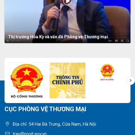
Thị trường Hoa Kỳ và vấn đề Phòng vệ Thương mại.
CỤC PHÒNG VỆ THƯƠNG MẠI
Địa chỉ: 54 Hai Bà Trưng, Cửa Nam, Hà Nội
trav@moit.gov.vn