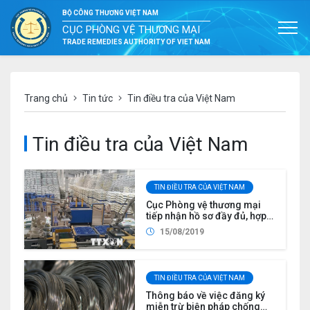
BỘ CÔNG THƯƠNG VIỆT NAM
CỤC PHÒNG VỆ THƯƠNG MẠI
TRADE REMEDIES AUTHORITY OF VIET NAM
Trang chủ
Tin tức
Tin điều tra của Việt Nam
Tin điều tra của Việt Nam
TIN ĐIỀU TRA CỦA VIỆT NAM
Cục Phòng vệ thương mại
tiếp nhận hồ sơ đầy đủ, hợp
lệ yêu cầu điều tra rà soát
15/08/2019
cuối kỳ biện pháp tự vệ đối
với phân bón DAP và MAP
nhập khẩu (ER01.SG06)
TIN ĐIỀU TRA CỦA VIỆT NAM
Thông báo về việc đăng ký
miễn trừ biện pháp chống