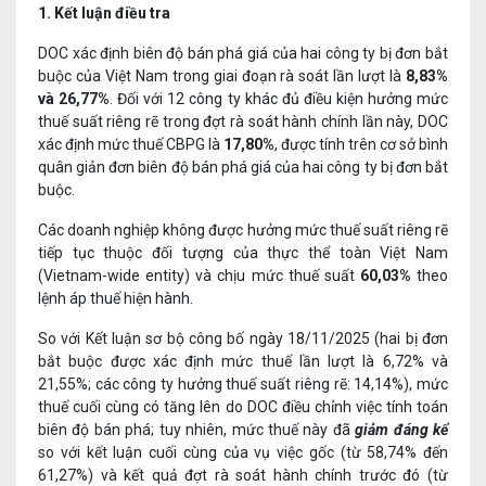
1. Kết luận điều tra
DOC xác định biên độ bán phá giá của hai công ty bị đơn bắt
buộc của Việt Nam trong giai đoạn rà soát lần lượt là
8,83%
và
26,77%
. Đối với 12 công ty khác đủ điều kiện hưởng mức
thuế suất riêng rẽ trong đợt rà soát hành chính lần này, DOC
xác định mức thuế CBPG là
17,80%
, được tính trên cơ sở bình
quân giản đơn biên độ bán phá giá của hai công ty bị đơn bắt
buộc.
Các doanh nghiệp không được hưởng mức thuế suất riêng rẽ
tiếp tục thuộc đối tượng của thực thể toàn Việt Nam
(Vietnam-wide entity) và chịu mức thuế suất
60,03%
theo
lệnh áp thuế hiện hành.
So với Kết luận sơ bộ công bố ngày 18/11/2025 (hai bị đơn
bắt buộc được xác định mức thuế lần lượt là 6,72% và
21,55%; các công ty hưởng thuế suất riêng rẽ: 14,14%), mức
thuế cuối cùng có tăng lên do DOC điều chỉnh việc tính toán
biên độ bán phá; tuy nhiên, mức thuế này đã
giảm đáng kể
so với kết luận cuối cùng của vụ việc gốc (từ 58,74% đến
61,27%) và kết quả đợt rà soát hành chính trước đó (từ