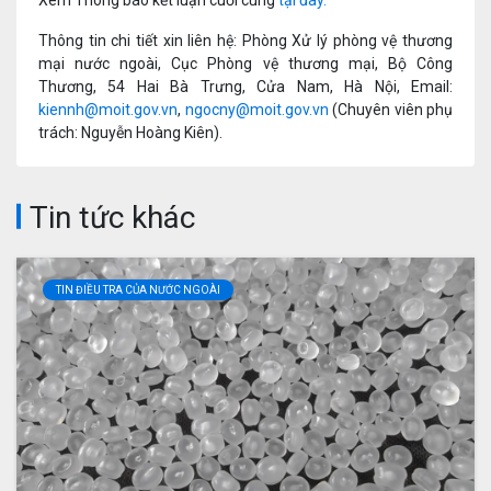
Xem Thông báo kết luận cuối cùng
tại đây.
Thông tin chi tiết xin liên hệ: Phòng Xử lý phòng vệ thương
mại nước ngoài, Cục Phòng vệ thương mại, Bộ Công
Thương, 54 Hai Bà Trưng, Cửa Nam, Hà Nội, Email:
kiennh@moit.gov.vn
,
ngocny@moit.gov.vn
(Chuyên viên phụ
trách: Nguyễn Hoàng Kiên).
Tin tức khác
TIN ĐIỀU TRA CỦA NƯỚC NGOÀI