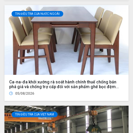
TIN ĐIỀU TRA CỦA NƯỚC NGOÀI
Ca-na-đa khởi xướng rà soát hành chính thuế chống bán
phá giá và chống trợ cấp đối với sản phẩm ghế bọc đệm
nhập khẩu từ Trung Quốc và Việt Nam, đồng thời nhập khẩu
05/08/2026
từ Hoa Kỳ bởi Công ty Wayfair LLC (UDS 2026 UP2)
TIN ĐIỀU TRA CỦA VIỆT NAM