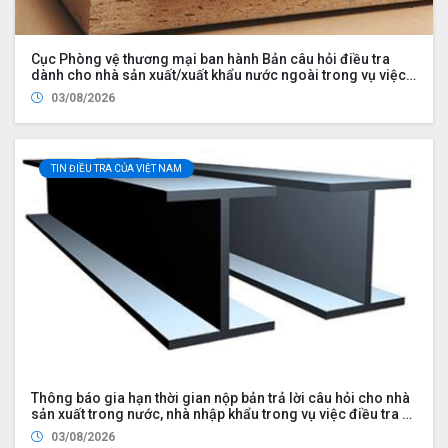
Cục Phòng vệ thương mại ban hành Bản câu hỏi điều tra
dành cho nhà sản xuất/xuất khẩu nước ngoài trong vụ việc
rà soát nhà xuất khẩu mới trong vụ việc áp dụng biện pháp
03/08/2026
chống bán phá giá đối với một số sản phẩm ván sợi gỗ (mã
số vụ việc NR01.AD21)
TIN ĐIỀU TRA CỦA VIỆT NAM
Thông báo gia hạn thời gian nộp bản trả lời câu hỏi cho nhà
sản xuất trong nước, nhà nhập khẩu trong vụ việc điều tra rà
soát cuối kỳ việc áp dụng biện pháp chống bán phá giá đối
03/08/2026
với một số sản phẩm thép hình chữ H có xuất xứ từ Cộng hòa