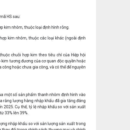
 mã HS sau:
p kim nhôm, thuộc loại định hình rỗng.
hợp kim nhôm, thuộc các loại khác (ngoài định
uộc chuỗi hợp kim theo tiêu chí của Hiệp hội
hợp kim tương đương của cơ quan độc quyền hoặc
 công hoặc chưa gia công, và có thể để nguyên
g của một số sản phẩm thanh nhôm định hình vào
 ra rằng lượng hàng nhập khẩu đã gia tăng đáng
 2025. Cụ thể, tỷ lệ nhập khẩu so với sản xuất
 từ 33% lên 39%.
ượng nhập khẩu so với sản lượng sản xuất trong
 thay đổi trong chính sách thương mại và chính