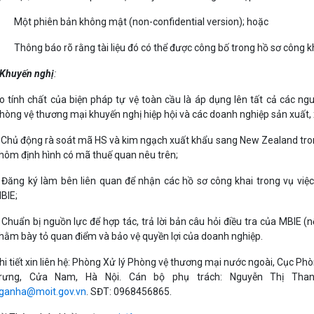
 Một phiên bản không mật (non-confidential version); hoặc
 Thông báo rõ rằng tài liệu đó có thể được công bố trong hồ sơ công kh
Khuyến nghị
:
o tính chất của biện pháp tự vệ toàn cầu là áp dụng lên tất cả các n
hòng vệ thương mại khuyến nghị hiệp hội và các doanh nghiệp sản xuất, 
 Chủ động rà soát mã HS và kim ngạch xuất khẩu sang New Zealand tro
hôm định hình có mã thuế quan nêu trên;
 Đăng ký làm bên liên quan để nhận các hồ sơ công khai trong vụ việc
BIE;
 Chuẩn bị nguồn lực để hợp tác, trả lời bản câu hỏi điều tra của MBIE (
hằm bày tỏ quan điểm và bảo vệ quyền lợi của doanh nghiệp.
hi tiết xin liên hệ: Phòng Xử lý Phòng vệ thương mại nước ngoài, Cục P
rưng, Cửa Nam, Hà Nội. Cán bộ phụ trách: Nguyễn Thị Th
ganha@moit.gov.vn
. SĐT: 0968456865.