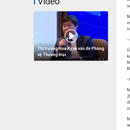
Video
s
N
n
n
-
Thị trường Hoa Kỳ và vấn đề Phòng
Ú
vệ Thương mại.
k
N
k
-
M
2
c
c
M
w