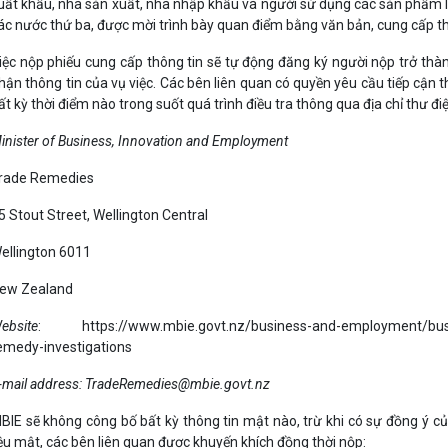
uất khẩu, nhà sản xuất, nhà nhập khẩu và người sử dụng các sản phẩm l
ác nước thứ ba, được mời trình bày quan điểm bằng văn bản, cung cấp t
iệc nộp phiếu cung cấp thông tin sẽ tự động đăng ký người nộp trở th
hận thông tin của vụ việc. Các bên liên quan có quyền yêu cầu tiếp cận 
ất kỳ thời điểm nào trong suốt quá trình điều tra thông qua địa chỉ thư đi
inister of Business, Innovation and Employment
rade Remedies
5 Stout Street, Wellington Central
ellington 6011
ew Zealand
ebsite
: https://www.mbie.govt.nz/business-and-employment/busin
emedy-investigations
-mail address: TradeRemedies@mbie.govt.nz
BIE sẽ không công bố bất kỳ thông tin mật nào, trừ khi có sự đồng ý củ
iệu mật, các bên liên quan được khuyến khích đồng thời nộp: