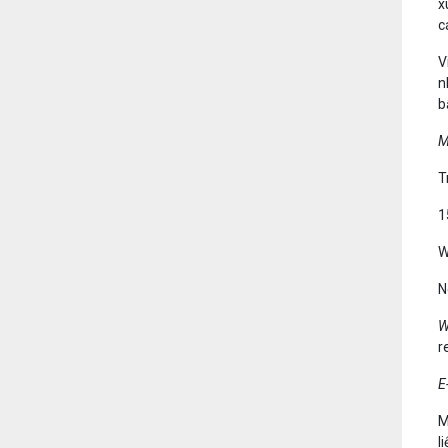
x
c
V
n
b
M
T
1
W
N
W
r
E
M
l