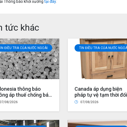
ải Thông báo khởi xướng
tại đây
.
n tức khác
TIN ĐIỀU TRA CỦA NƯỚC NGOÀI
TIN ĐIỀU TRA CỦA NƯỚC NGOÀ
donesia thông báo
Canada áp dụng biện
ông áp thuế chống bán
pháp tự vệ tạm thời đối
á giá đối với sản phẩm
với một số sản phẩm tủ
07/08/2026
07/08/2026
ựa polypropylene
gỗ và tủ lavabo nhập
mopolymer có xuất xứ
khẩu
 Ả Rập Xê Út, Malaysia,
ung Quốc, Philippines,