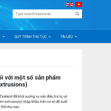
T
QUY TRÌNH THỦ TỤC
TÀI LIỆU
ối với một số sản phẩm
xtrusions)
aland đã khởi xướng vụ việc điều tra tự vệ
um extrusions) nhập khẩu trên cơ sở đề xuất
 thể như sau: