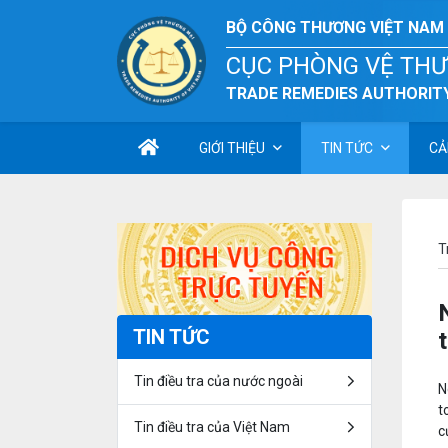
BỘ CÔNG THƯƠNG VIỆT NAM
CỤC PHÒNG VỆ TH
TRADE REMEDIES AUTHORITY
GIỚI THIỆU
TIN TỨC
CẢ
T
TIN TỨC
Tin điều tra của nước ngoài
N
t
Tin điều tra của Việt Nam
c