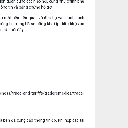
iên quan cùng các hiệp hội, cũng như chính phủ
hông tin và bằng chứng hỗ trợ.
ành một
bên liên quan
và đưa họ vào danh sách
thông tin trong
hồ sơ công khai (public file)
vào
ện tử dưới đây:
ess/trade-and-tariffs/traderemedies/trade-
a bên đã cung cấp thông tin đó. Khi nộp các tài