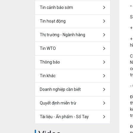
-
Tin cảnh báo sớm
S
Tin hoạt động
+
Thị trường - Ngành hàng
+
h
Tin WTO
C
Thông báo
N
c
t
Tin khác
-
Doanh nghiệp cần biết
Đ
Quyết định miễn trừ
t
k
t
Tài liệu - Ấn phẩm - Sổ Tay
Đ
n