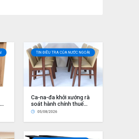
I
TIN ĐIỀU TRA CỦA NƯỚC NGOÀI
Ca-na-đa khởi xướng rà
soát hành chính thuế
chống bán phá giá và
05/08/2026
chống trợ cấp đối với sản
phẩm ghế bọc đệm nhập
khẩu từ Trung Quốc và
Việt Nam, đồng thời nhập