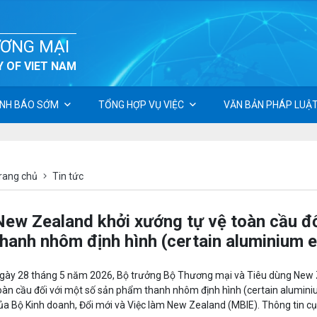
ƯƠNG MẠI
 OF VIET NAM
NH BÁO SỚM
TỔNG HỢP VỤ VIỆC
VĂN BẢN PHÁP LUẬ
rang chủ
Tin tức
New Zealand khởi xướng tự vệ toàn cầu đ
thanh nhôm định hình (certain aluminium e
gày 28 tháng 5 năm 2026, Bộ trưởng Bộ Thương mại và Tiêu dùng New Ze
oàn cầu đối với một số sản phẩm thanh nhôm định hình (certain alumini
ủa Bộ Kinh doanh, Đổi mới và Việc làm New Zealand (MBIE). Thông tin cụ