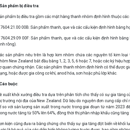
 Sản phẩm bị điều tra
:
ản phẩm bị điều tra gồm các mặt hàng thanh nhôm định hình thuộc các
 7604.21.00 00B: Sản phẩm thanh, que và các cấu kiện định hình bằng hợ
 7604.29.09 00F: Sản phẩm thanh, que và các cấu kiện định hình bằng 
ình rỗng).
ác sản phẩm nêu trên là hợp kim nhôm chứa các nguyên tố kim loại th
hôm New Zealand bắt đầu bằng 1, 2, 3, 5, 6 hoặc 7, hoặc các ký hiệu 
ơ quan chứng nhận. Các sản phẩm thanh nhôm định hình có thể được gia
rạng, hoặc được gia công cơ khí, anod hóa, sơn hoặc phủ lớp khác.
Cáo buộc
:
ề xuất khởi xướng điều tra dựa trên phân tích cho thấy có sự gia tăn
hị trường nội địa của New Zealand. Dữ liệu do nguyên đơn cung cấp chỉ
ể so với sản lượng sản xuất trong nước trong giai đoạn từ năm 2023 đến
rong nước tăng từ 50% lên 64%, đồng thời thị phần nhập khẩu cũng tăng
ơn kiện cũng đưa ra bằng chứng cho thấy sự gia tăng đột biến về khối l
ước là hệ quả của các diễn biến không lường trước được, bao gồm những