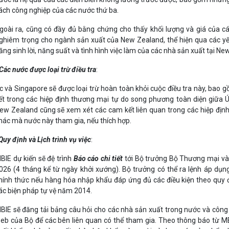
ách công nghiệp của các nước thứ ba.
goài ra, cũng có đầy đủ bằng chứng cho thấy khối lượng và giá của c
ghiêm trọng cho ngành sản xuất của New Zealand, thể hiện qua các yếu 
ăng sinh lời, năng suất và tình hình việc làm của các nhà sản xuất tại Ne
Các nước được loại trừ điều tra
:
c và Singapore sẽ được loại trừ hoàn toàn khỏi cuộc điều tra này, bao g
ết trong các hiệp định thương mại tự do song phương toàn diện giữa 
ew Zealand cũng sẽ xem xét các cam kết liên quan trong các hiệp đị
hác mà nước này tham gia, nếu thích hợp.
Quy định và
Lịch trình vụ việc
:
BIE dự kiến sẽ đệ trình
Báo cáo
chi tiết
tới Bộ trưởng Bộ Thương mại v
026 (4 tháng kể từ ngày khởi xướng). Bộ trưởng có thể ra lệnh áp dụn
hính thức nếu hàng hóa nhập khẩu đáp ứng đủ các điều kiện theo quy
ác biện pháp tự vệ năm 2014.
BIE sẽ đăng tải bảng câu hỏi cho các nhà sản xuất trong nước và công 
eb của Bộ để các bên liên quan có thể tham gia. Theo thông báo từ M