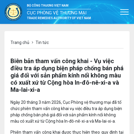
BỘ CÔNG THƯƠNG VIỆT NAM
CỤC PHÒNG VỆ THƯƠNG MẠI
TRADE REMEDIES AUTHORITY OF VIET NAM
Trang chủ
Tin tức
Biên bản tham vấn công khai - Vụ việc
điều tra áp dụng biện pháp chống bán phá
giá đối với sản phẩm kính nổi không màu
có xuất xứ từ Cộng hòa In-đô-nê-xi-a và
Ma-lai-xi-a
Ngày 20 tháng 3 năm 2026, Cục Phòng vệ thương mại đã tổ
chức phiên tham vấn công khai vụ việc điều tra áp dụng biện
pháp chống bán phá giá đối với sản phẩm kính nổi không
màu có xuất xứ từ Cộng hòa In-đô-nê-xi-a và Ma-lai-xi-a.
Phiên tham vấn công khai được thực hiện theo quy định tại