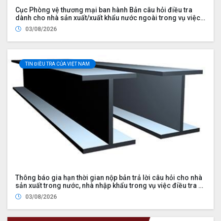
Cục Phòng vệ thương mại ban hành Bản câu hỏi điều tra
dành cho nhà sản xuất/xuất khẩu nước ngoài trong vụ việc
rà soát nhà xuất khẩu mới trong vụ việc áp dụng biện pháp
03/08/2026
chống bán phá giá đối với một số sản phẩm ván sợi gỗ (mã
số vụ việc NR01.AD21)
TIN ĐIỀU TRA CỦA VIỆT NAM
Thông báo gia hạn thời gian nộp bản trả lời câu hỏi cho nhà
sản xuất trong nước, nhà nhập khẩu trong vụ việc điều tra rà
soát cuối kỳ việc áp dụng biện pháp chống bán phá giá đối
03/08/2026
với một số sản phẩm thép hình chữ H có xuất xứ từ Cộng hòa
nhân dân Trung Hoa (Mã vụ việc: ER02.AD03)