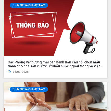
TIN ĐIỀU TRA CỦA VIỆT NAM
Cục Phòng vệ thương mại ban hành Bản câu hỏi chọn mẫu
dành cho nhà sản xuất/xuất khẩu nước ngoài trong vụ việc
điều tra chống bán phá giá đối với một số sản phẩm thanh
31/07/2026
thép dự ứng lực từ Cộng hòa nhân dân Trung Hoa (mã số vụ
việc: AD24)
TIN ĐIỀU TRA CỦA VIỆT NAM