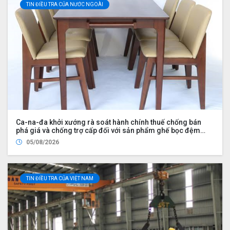
TIN ĐIỀU TRA CỦA NƯỚC NGOÀI
Ca-na-đa khởi xướng rà soát hành chính thuế chống bán
phá giá và chống trợ cấp đối với sản phẩm ghế bọc đệm
nhập khẩu từ Trung Quốc và Việt Nam, đồng thời nhập khẩu
05/08/2026
từ Hoa Kỳ bởi Công ty Wayfair LLC (UDS 2026 UP2)
TIN ĐIỀU TRA CỦA VIỆT NAM