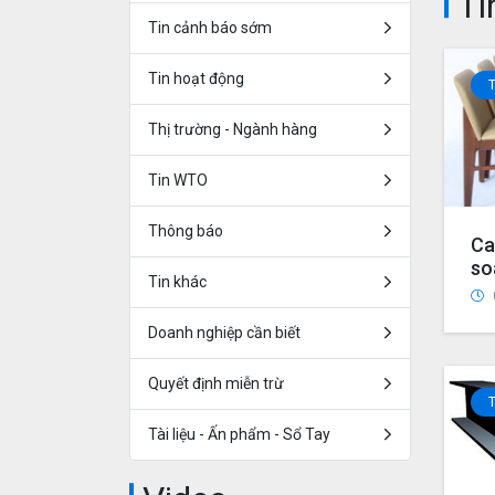
Ti
Tin cảnh báo sớm
Tin hoạt động
Thị trường - Ngành hàng
Tin WTO
Thông báo
Ca
so
Tin khác
ch
ch
Doanh nghiệp cần biết
ph
kh
Vi
Quyết định miễn trừ
kh
ty
Tài liệu - Ấn phẩm - Sổ Tay
UP