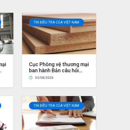
TIN ĐIỀU TRA CỦA VIỆT NAM
mại
Cục Phòng vệ thương mại
ban hành Bản câu hỏi
điều tra dành cho nhà
03/08/2026
bán
sản xuất/xuất khẩu nước
sản
ngoài trong vụ việc rà
 từ
soát nhà xuất khẩu mới
ung
trong vụ việc áp dụng
TIN ĐIỀU TRA CỦA VIỆT NAM
biện pháp chống bán phá
giá đối với một số sản
phẩm ván sợi gỗ (mã số
vụ việc NR01.AD21)