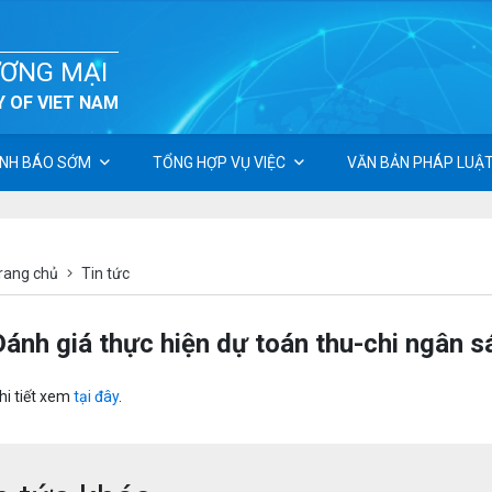
ƯƠNG MẠI
 OF VIET NAM
NH BÁO SỚM
TỔNG HỢP VỤ VIỆC
VĂN BẢN PHÁP LUẬ
rang chủ
Tin tức
Đánh giá thực hiện dự toán thu-chi ngân 
hi tiết xem
tại đây
.