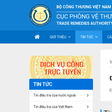
BỘ CÔNG THƯƠNG VIỆT NAM
CỤC PHÒNG VỆ TH
TRADE REMEDIES AUTHORITY
GIỚI THIỆU
TIN TỨC
CẢ
T
TIN TỨC
C
Tin điều tra của nước ngoài
Tin điều tra của Việt Nam