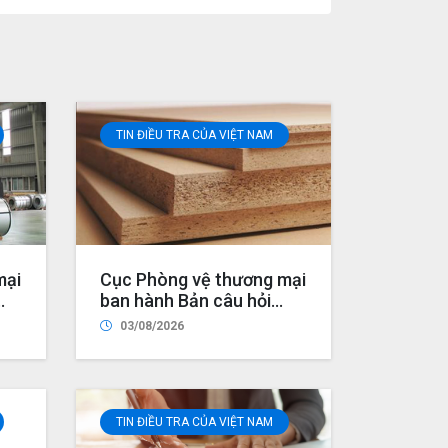
TIN ĐIỀU TRA CỦA VIỆT NAM
mại
Cục Phòng vệ thương mại
ban hành Bản câu hỏi
điều tra dành cho nhà
03/08/2026
bán
sản xuất/xuất khẩu nước
sản
ngoài trong vụ việc rà
 từ
soát nhà xuất khẩu mới
ung
trong vụ việc áp dụng
TIN ĐIỀU TRA CỦA VIỆT NAM
biện pháp chống bán phá
giá đối với một số sản