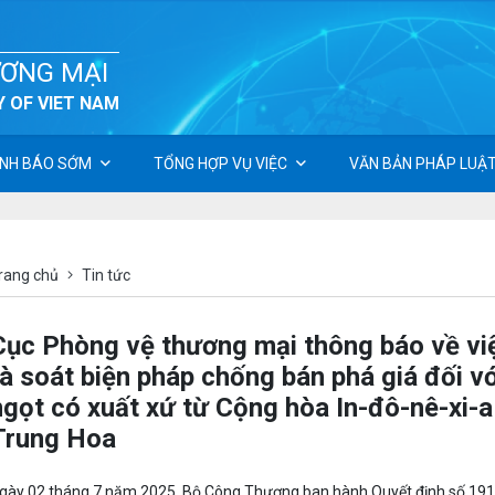
ƯƠNG MẠI
 OF VIET NAM
NH BÁO SỚM
TỔNG HỢP VỤ VIỆC
VĂN BẢN PHÁP LUẬ
rang chủ
Tin tức
Cục Phòng vệ thương mại thông báo về việ
rà soát biện pháp chống bán phá giá đối v
ngọt có xuất xứ từ Cộng hòa In-đô-nê-xi-
Trung Hoa
gày 02 tháng 7 năm 2025, Bộ Công Thương ban hành Quyết định số 1914/