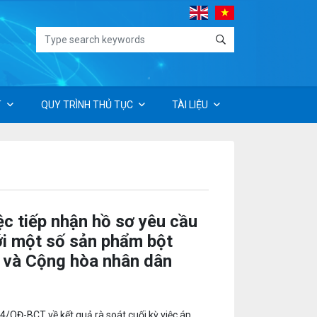
T
QUY TRÌNH THỦ TỤC
TÀI LIỆU
c tiếp nhận hồ sơ yêu cầu
ới một số sản phẩm bột
a và Cộng hòa nhân dân
QĐ-BCT về kết quả rà soát cuối kỳ việc áp