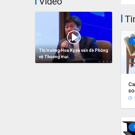
Video
Ti
Thị trường Hoa Kỳ và vấn đề Phòng
vệ Thương mại.
Ca
so
ch
ch
ph
kh
Vi
kh
ty