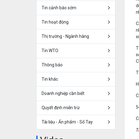
d
Tin cảnh báo sớm
n
Tin hoạt động
C
n
Thị trường - Ngành hàng
x
T
Tin WTO
s
C
Thông báo
T
Tin khác
H
Doanh nghiệp cần biết
C
5
Quyết định miễn trừ
C
Tài liệu - Ấn phẩm - Sổ Tay
T