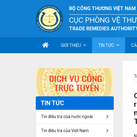
BỘ CÔNG THƯƠNG VIỆT NAM
CỤC PHÒNG VỆ TH
TRADE REMEDIES AUTHORITY
GIỚI THIỆU
TIN TỨC
CẢ
T
TIN TỨC
Tin điều tra của nước ngoài
Tin điều tra của Việt Nam
N