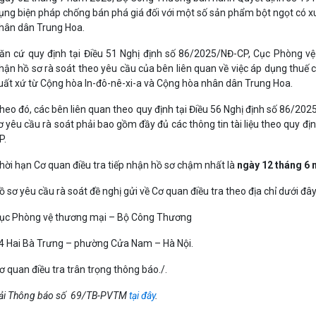
ụng biện pháp chống bán phá giá đối với một số sản phẩm bột ngọt có x
hân dân Trung Hoa.
ăn cứ quy định tại Điều 51 Nghị định số 86/2025/NĐ-CP, Cục Phòng vệ
hận hồ sơ rà soát theo yêu cầu của bên liên quan về việc áp dụng thuế 
uất xứ từ Cộng hòa In-đô-nê-xi-a và Cộng hòa nhân dân Trung Hoa.
heo đó, các bên liên quan theo quy định tại Điều 56 Nghị định số 86/20
ơ yêu cầu rà soát phải bao gồm đầy đủ các thông tin tài liệu theo quy đ
P.
hời hạn Cơ quan điều tra tiếp nhận hồ sơ chậm nhất là
ngày 12 tháng 6
ồ sơ yêu cầu rà soát đề nghị gửi về Cơ quan điều tra theo địa chỉ dưới đây
ục Phòng vệ thương mại – Bộ Công Thương
4 Hai Bà Trưng – phường Cửa Nam – Hà Nội.
ơ quan điều tra trân trọng thông báo./.
ải Thông báo số 69/TB-PVTM
tại đây
.