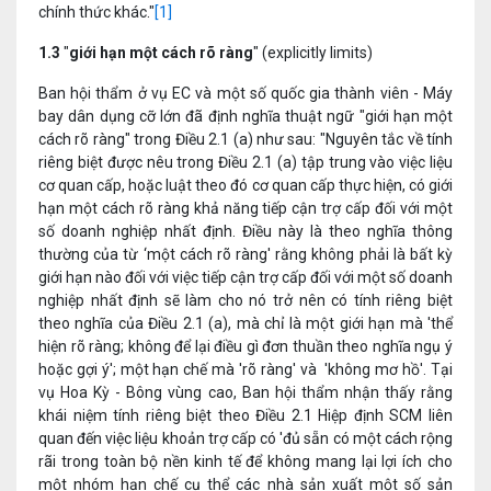
chính thức khác."
[1]
1.3
"
giới hạn một cách rõ ràng
" (explicitly limits)
Ban hội thẩm ở vụ EC và một số quốc gia thành viên - Máy
bay dân dụng cỡ lớn đã định nghĩa thuật ngữ "giới hạn một
cách rõ ràng" trong Điều 2.1 (a) như sau: "Nguyên tắc về tính
riêng biệt được nêu trong Điều 2.1 (a) tập trung vào việc liệu
cơ quan cấp, hoặc luật theo đó cơ quan cấp thực hiện, có giới
hạn một cách rõ ràng khả năng tiếp cận trợ cấp đối với một
số doanh nghiệp nhất định. Điều này là theo nghĩa thông
thường của từ ‘một cách rõ ràng' rằng không phải là bất kỳ
giới hạn nào đối với việc tiếp cận trợ cấp đối với một số doanh
nghiệp nhất định sẽ làm cho nó trở nên có tính riêng biệt
theo nghĩa của Điều 2.1 (a), mà chỉ là một giới hạn mà 'thể
hiện rõ ràng; không để lại điều gì đơn thuần theo nghĩa ngụ ý
hoặc gợi ý'; một hạn chế mà 'rõ ràng' và 'không mơ hồ'. Tại
vụ Hoa Kỳ - Bông vùng cao, Ban hội thẩm nhận thấy rằng
khái niệm tính riêng biệt theo Điều 2.1 Hiệp định SCM liên
quan đến việc liệu khoản trợ cấp có 'đủ sẵn có một cách rộng
rãi trong toàn bộ nền kinh tế để không mang lại lợi ích cho
một nhóm hạn chế cụ thể các nhà sản xuất một số sản