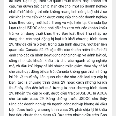
đã kiện. Đặc biệt, theo Cơ quan Phúc thẩm, một khoản trợ
cấp, mà quyền tiếp cận bị hạn chế cho 'một số doanh nghiệp
nhất định', không trở nên không mang tính riêng biệt chỉ vì có
các khoản trợ cấp khác được cung cấp cho các doanh nghiệp
khác theo cùng một luật. Trong vụ việc hiện tại, Canada lập
luận rằng USDOC đáng nhẽ đã nên xem xét các khoản khấu
trừ và tín dụng thuế khác theo Đạo luật thuế Thu nhập áp
dụng cho các hoạt động bị loại trừ khỏi chương trình class
29. Như đã chỉ ra ở trên, trong quá trình điều tra, một bên liên
quan của Canada đã đề cập đến các khoản miễn thuế nhất
định cho các cá nhân hoạt động nông nghiệp và đánh bắt cá,
cũng như các khoản khấu trừ cho các ngành công nghiệp
mỏ, và dầu khí. Ngay cả khi những miễn giảm thuế này có lợi
cho các hoạt động bị loại trừ, Canada không giải thích những
lợi ích về thuế này liên quan như thế nào đến loại trợ cấp bị
kiện, tức là chương trình class 29 hoặc cách những lợi ích
thuế này dẫn đến kết quả tương tự như chương trình class
29. Khoản trợ cấp bị kiện, được điều tra bởi USDOC, là ACCA
cho tài sản class 29. Bằng chứng trước USDOC cho thấy
rằng các doanh nghiệp và ngành công nghiệp không đủ điều
kiện được hưởng chương trình class 29, phải chịu tỷ lệ khấu
hao tiêu chuẩn theo class 43. Dựa trên những điều trên, Ban