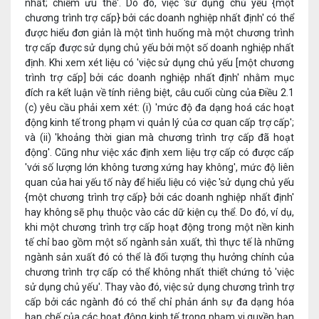
nhất; chiếm ưu thế'. Do đó, việc 'sử dụng chủ yếu {một
chương trình trợ cấp} bởi các doanh nghiệp nhất định' có thể
được hiểu đơn giản là một tình huống mà một chương trình
trợ cấp được sử dụng chủ yếu bởi một số doanh nghiệp nhất
định. Khi xem xét liệu có 'việc sử dụng chủ yếu [một chương
trình trợ cấp] bởi các doanh nghiệp nhất định' nhằm mục
đích ra kết luận về tính riêng biệt, câu cuối cùng của Điều 2.1
(c) yêu cầu phải xem xét: (i) 'mức độ đa dạng hoá các hoạt
động kinh tế trong phạm vi quản lý của cơ quan cấp trợ cấp';
và (ii) 'khoảng thời gian mà chương trình trợ cấp đã hoạt
động'. Cũng như việc xác định xem liệu trợ cấp có được cấp
'với số lượng lớn không tương xứng hay không', mức độ liên
quan của hai yếu tố này để hiểu liệu có việc 'sử dụng chủ yếu
{một chương trình trợ cấp} bởi các doanh nghiệp nhất định'
hay không sẽ phụ thuộc vào các dữ kiện cụ thể. Do đó, ví dụ,
khi một chương trình trợ cấp hoạt động trong một nền kinh
tế chỉ bao gồm một số ngành sản xuất, thì thực tế là những
ngành sản xuất đó có thể là đối tượng thụ hưởng chính của
chương trình trợ cấp có thể không nhất thiết chứng tỏ 'việc
sử dụng chủ yếu'. Thay vào đó, việc sử dụng chương trình trợ
cấp bởi các ngành đó có thể chỉ phản ánh sự đa dạng hóa
hạn chế của các hoạt động kinh tế trong phạm vi quyền hạn