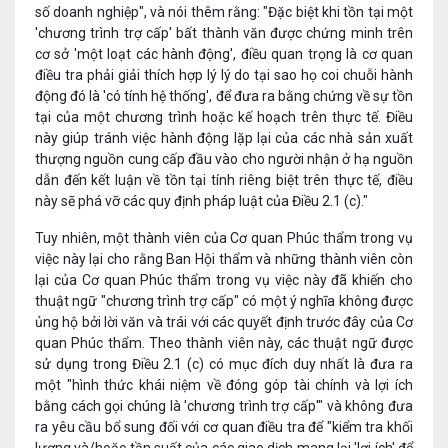
số doanh nghiệp", và nói thêm rằng: "Đặc biệt khi tồn tại một
'chương trình trợ cấp' bất thành văn được chứng minh trên
cơ sở 'một loạt các hành động', điều quan trọng là cơ quan
điều tra phải giải thích hợp lý lý do tại sao họ coi chuỗi hành
động đó là 'có tính hệ thống', để đưa ra bằng chứng về sự tồn
tại của một chương trình hoặc kế hoạch trên thực tế. Điều
này giúp tránh việc hành động lặp lại của các nhà sản xuất
thượng nguồn cung cấp đầu vào cho người nhận ở hạ nguồn
dẫn đến kết luận về tồn tại tính riêng biệt trên thực tế, điều
này sẽ phá vỡ các quy định pháp luật của Điều 2.1 (c)."
Tuy nhiên, một thành viên của Cơ quan Phúc thẩm trong vụ
việc này lại cho rằng Ban Hội thẩm và những thành viên còn
lại của Cơ quan Phúc thẩm trong vụ việc này đã khiến cho
thuật ngữ "chương trình trợ cấp" có một ý nghĩa không được
ủng hộ bởi lời văn và trái với các quyết định trước đây của Cơ
quan Phúc thẩm. Theo thành viên này, các thuật ngữ được
sử dụng trong Điều 2.1 (c) có mục đích duy nhất là đưa ra
một "hình thức khái niệm về đóng góp tài chính và lợi ích
bằng cách gọi chúng là 'chương trình trợ cấp'" và không đưa
ra yêu cầu bổ sung đối với cơ quan điều tra để "kiểm tra khối