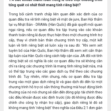
tổng quát có nhất thiết mang tính riêng biệt?
Trong bối cảnh tranh chấp liên quan đến xác định của cơ
quan điều tra về tính riêng biệt về mặt de jure, Ban Hội thẩm
tại vụ Nhật Bản - DRAMs (Hàn Quốc) đã giải quyết mối quan
ngại rằng, nếu cơ quan điều tra tập trung vào các khoản
thanh toán riêng lẻ được thực hiện theo một chương trình trợ
cấp, thay vì chính bản thân chương trình trợ cấp, một kết
luận về tính riêng biệt sẽ luôn xảy ra sau đó: "Khi xem xét
tuyên bố của Hàn Quốc, Ban Hội thẩm đã xem xét cẩn thận
lập luận của Hàn Quốc rằng cách tiếp cận của JIA đối với tính
riêng biệt sẽ có nghĩa là các cơ quan điều tra sẽ không cần
chỉ ra rằng các chương trình là mang tính riêng biệt nữa, mà
có thể tập trung vào các giao dịch cụ thể theo các chương
trình đó. Tuy nhiên, nhìn chung, nếu cơ quan điều tra tập
trung vào một giao dịch riêng lẻ và giao dịch đó đến từ một
chương trình hỗ trợ có sẵn thông thường mà hoạt động bình
thường của nó nói chung sẽ dẫn đến đóng góp tài chính theo
các điều khoản được xác định trước (do đó không được điều
chỉnh cho công ty nhận trợ cấp), giao dịch riêng lẻ đó sẽ
không mang tính 'riêng biệt' theo nghĩa của Điều 2.1 đơn giản