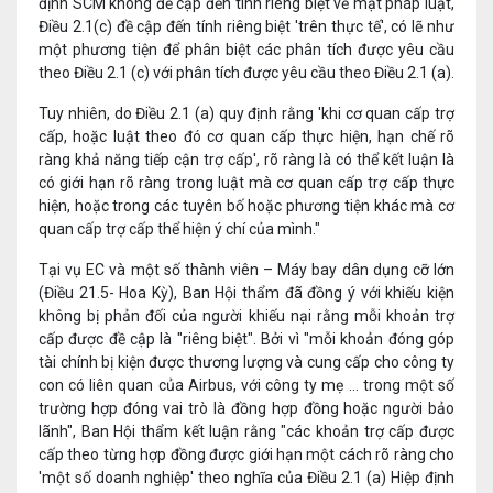
định SCM không đề cập đến tính riêng biệt về mặt pháp luật,
Điều 2.1(c) đề cập đến tính riêng biệt 'trên thực tế', có lẽ như
một phương tiện để phân biệt các phân tích được yêu cầu
theo Điều 2.1 (c) với phân tích được yêu cầu theo Điều 2.1 (a).
Tuy nhiên, do Điều 2.1 (a) quy định rằng 'khi cơ quan cấp trợ
cấp, hoặc luật theo đó cơ quan cấp thực hiện, hạn chế rõ
ràng khả năng tiếp cận trợ cấp', rõ ràng là có thể kết luận là
có giới hạn rõ ràng trong luật mà cơ quan cấp trợ cấp thực
hiện, hoặc trong các tuyên bố hoặc phương tiện khác mà cơ
quan cấp trợ cấp thể hiện ý chí của mình."
Tại vụ EC và một số thành viên – Máy bay dân dụng cỡ lớn
(Điều 21.5- Hoa Kỳ), Ban Hội thẩm đã đồng ý với khiếu kiện
không bị phản đối của người khiếu nại rằng mỗi khoản trợ
cấp được đề cập là "riêng biệt". Bởi vì "mỗi khoản đóng góp
tài chính bị kiện được thương lượng và cung cấp cho công ty
con có liên quan của Airbus, với công ty mẹ ... trong một số
trường hợp đóng vai trò là đồng hợp đồng hoặc người bảo
lãnh", Ban Hội thẩm kết luận rằng "các khoản trợ cấp được
cấp theo từng hợp đồng được giới hạn một cách rõ ràng cho
'một số doanh nghiệp' theo nghĩa của Điều 2.1 (a) Hiệp định