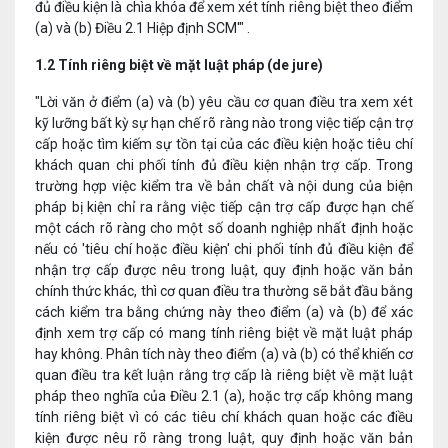
đủ điều kiện là chìa khóa để xem xét tính riêng biệt theo điểm
(a) và (b) Điều 2.1 Hiệp định SCM'" .
1.2
Tính riêng biệt về mặt luật pháp (de jure)
"Lời văn ở điểm (a) và (b) yêu cầu cơ quan điều tra xem xét
kỹ lưỡng bất kỳ sự hạn chế rõ ràng nào trong việc tiếp cận trợ
cấp hoặc tìm kiếm sự tồn tại của các điều kiện hoặc tiêu chí
khách quan chi phối tính đủ điều kiện nhận trợ cấp. Trong
trường hợp việc kiểm tra về bản chất và nội dung của biện
pháp bị kiện chỉ ra rằng việc tiếp cận trợ cấp được hạn chế
một cách rõ ràng cho một số doanh nghiệp nhất định hoặc
nếu có 'tiêu chí hoặc điều kiện' chi phối tính đủ điều kiện để
nhận trợ cấp được nêu trong luật, quy định hoặc văn bản
chính thức khác, thì cơ quan điều tra thường sẽ bắt đầu bằng
cách kiểm tra bằng chứng này theo điểm (a) và (b) để xác
định xem trợ cấp có mang tính riêng biệt về mặt luật pháp
hay không. Phân tích này theo điểm (a) và (b) có thể khiến cơ
quan điều tra kết luận rằng trợ cấp là riêng biệt về mặt luật
pháp theo nghĩa của Điều 2.1 (a), hoặc trợ cấp không mang
tính riêng biệt vì có các tiêu chí khách quan hoặc các điều
kiện được nêu rõ ràng trong luật, quy định hoặc văn bản