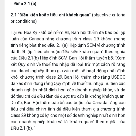
II.
Điều 2.1 (b)
2.1
"
Điều kiện hoặc tiêu chí khách quan
" (objective criteria
or conditions)
Tại vụ Hoa Kỳ - Gỗ xẻ mềm VII, Ban hội thẩm đã bác bỏ lập
luận của Canada rằng chương trình class 29 không mang
tính riêng biệt theo Điều 2.1(a) Hiệp định SCM vì chương trình
đã thiết lập "tiêu chí hoặc điều kiện khách quan" theo nghĩa
của Điều 2.1(b) Hiệp định SCM. Ban Hội thẩm tuyên bố: "Xem
xét Quy định về thuế thu nhập đã loại trừ một cách rõ ràng
các doanh nghiệp tham gia vào một số hoạt động nhất định
khỏi chương trình class 29, Ban Hội thẩm cho rằng USDOC
đã xác định đúng rằng Quy định về thuế thu nhập ưu tiên các
doanh nghiệp nhất định hơn các doanh nghiệp khác, và do
đó tiêu chí đủ điều kiện để được trợ cấp là không khách quan.
Do đó, Ban Hội thẩm bác bỏ cáo buộc của Canada rằng các
tiêu chí điều chỉnh tính đủ điều kiện tham gia chương trình
class 29 không có lợi cho một số doanh nghiệp nhất định hơn
các doanh nghiệp khác và là 'khách quan' theo nghĩa của
Điều 2.1 (b). "