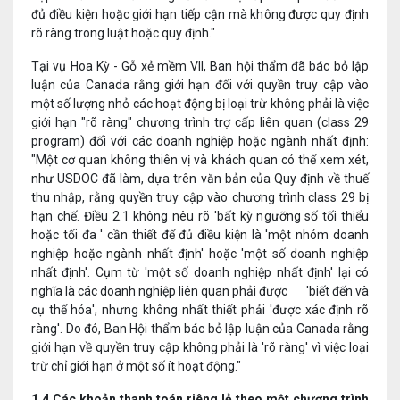
đủ điều kiện hoặc giới hạn tiếp cận mà không được quy định
rõ ràng trong luật hoặc quy định."
Tại vụ Hoa Kỳ - Gỗ xẻ mềm VII, Ban hội thẩm đã bác bỏ lập
luận của Canada rằng giới hạn đối với quyền truy cập vào
một số lượng nhỏ các hoạt động bị loại trừ không phải là việc
giới hạn "rõ ràng" chương trình trợ cấp liên quan (class 29
program) đối với các doanh nghiệp hoặc ngành nhất định:
"Một cơ quan không thiên vị và khách quan có thể xem xét,
như USDOC đã làm, dựa trên văn bản của Quy định về thuế
thu nhập, rằng quyền truy cập vào chương trình class 29 bị
hạn chế. Điều 2.1 không nêu rõ 'bất kỳ ngưỡng số tối thiểu
hoặc tối đa ' cần thiết để đủ điều kiện là 'một nhóm doanh
nghiệp hoặc ngành nhất định' hoặc 'một số doanh nghiệp
nhất định'. Cụm từ 'một số doanh nghiệp nhất định' lại có
nghĩa là các doanh nghiệp liên quan phải được 'biết đến và
cụ thể hóa', nhưng không nhất thiết phải 'được xác định rõ
ràng'. Do đó, Ban Hội thẩm bác bỏ lập luận của Canada rằng
giới hạn về quyền truy cập không phải là 'rõ ràng' vì việc loại
trừ chỉ giới hạn ở một số ít hoạt động."
1.4
Các khoản thanh toán riêng lẻ theo một chương trình