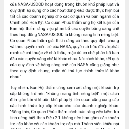
của NASA/USDOD hoạt động trong khuôn khổ pháp luật và
quy định áp dụng cho các hoạt động R&D được thực hiện bởi
tất cả các doanh nghiệp cho các cơ quan và ban ngành của
Chính phủ Hoa Kỳ'. Cơ quan Phúc thẩm ủng hộ kết luận của
Ban hội thẩm rằng việc phân bổ các quyền bằng sáng chế
theo hợp đồng NASA/USDOD là không mang tính riêng biệt.
Cơ quan Phúc thẩm giải thích rằng cả theo quy định chung
và theo quyền miễn trừ của NASA, quyền sở hữu đối với phát
minh sẽ chỉ thuộc về nhà thầu, mặc dù cơ chế phân bổ ban
đầu các quyền sáng chế là khác nhau. Nói cách khác, kết quả
của quy định về bằng sáng chế của NASA cũng giống như
theo quy định chung, mặc dù thủ tục chính thức là khác
nhau."
Tuy nhiên, Ban Hội thẩm cũng xem xét rằng một khoản trợ
cấp không trở nên "không mang tính riêng biệt" một cách
đơn giản bởi vì khuôn khổ pháp lý liên quan cũng cung cấp
các hình thức trợ cấp khác cho các doanh nghiệp khác:
"Đồng thời, Cơ quan Phúc thẩm cảnh báo rằng việc kiểm tra
tính riêng biệt theo Điều 2.1 không nên bao gồm các khoản
trợ cấp khác với các khoản trợ cấp mà Thành viên khiếu nại