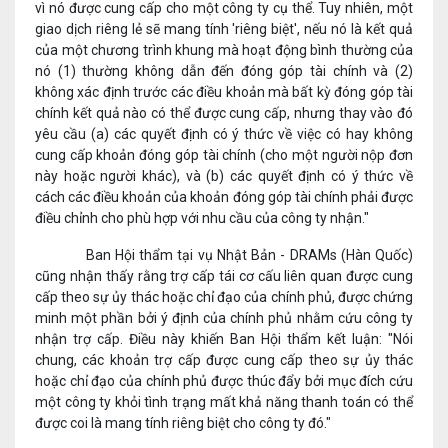
vì nó được cung cấp cho một công ty cụ thể. Tuy nhiên, một
giao dịch riêng lẻ sẽ mang tính 'riêng biệt', nếu nó là kết quả
của một chương trình khung mà hoạt động bình thường của
nó (1) thường không dẫn đến đóng góp tài chính và (2)
không xác định trước các điều khoản mà bất kỳ đóng góp tài
chính kết quả nào có thể được cung cấp, nhưng thay vào đó
yêu cầu (a) các quyết định có ý thức về việc có hay không
cung cấp khoản đóng góp tài chính (cho một người nộp đơn
này hoặc người khác), và (b) các quyết định có ý thức về
cách các điều khoản của khoản đóng góp tài chính phải được
điều chỉnh cho phù hợp với nhu cầu của công ty nhận."
Ban Hội thẩm tại vụ Nhật Bản - DRAMs (Hàn Quốc)
cũng nhận thấy rằng trợ cấp tái cơ cấu liên quan được cung
cấp theo sự ủy thác hoặc chỉ đạo của chính phủ, được chứng
minh một phần bởi ý định của chính phủ nhằm cứu công ty
nhận trợ cấp. Điều này khiến Ban Hội thẩm kết luận: "Nói
chung, các khoản trợ cấp được cung cấp theo sự ủy thác
hoặc chỉ đạo của chính phủ được thúc đẩy bởi mục đích cứu
một công ty khỏi tình trạng mất khả năng thanh toán có thể
được coi là mang tính riêng biệt cho công ty đó."