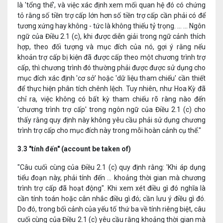
là 'tổng thể', và việc xác định xem mối quan hệ đó có chứng
tỏ rằng số tiền trợ cấp lớn hơn số tiền trợ cấp cần phải có để
tương xứng hay không - tức là không thiếu tỷ trọng. ... ... Ngôn
ngữ của Điều 2.1 (c), khi được diễn giải trong ngữ cảnh thích
hợp, theo đối tượng và mục đích của nó, gợi ý rằng nếu
khoản trợ cấp bị kiện đã được cấp theo một chương trình trợ
cấp, thì chương trình đó thường phải được được sử dụng cho
mục đích xác định 'cơ sở' hoặc 'dữ liệu tham chiếu' cần thiết
để thực hiện phân tích chênh lệch. Tuy nhiên, như Hoa Kỳ đã
chỉ ra, việc không có bất kỳ tham chiếu rõ ràng nào đến
'chương trình trợ cấp' trong ngôn ngữ của Điều 2.1 (c) cho
thấy rằng quy định này không yêu cầu phải sử dụng chương
trình trợ cấp cho mục đích này trong mỗi hoàn cảnh cụ thể."
3.3 "tính đến" (account be taken of)
"Câu cuối cùng của Điều 2.1 (c) quy định rằng: 'Khi áp dụng
tiểu đoạn này, phải tính đến ... khoảng thời gian mà chương
trình trợ cấp đã hoạt động". Khi xem xét điều gì đó nghĩa là
cần tính toán hoặc cân nhắc điều gì đó; cần lưu ý điều gì đó.
Do đó, trong bối cảnh của yếu tố thứ ba về tính riêng biệt, câu
cuối cùng của Điều 2.1 (c) yêu cầu rằng khoảng thời gian mà