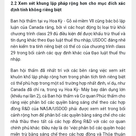
2.2
Xem xét khung lập pháp rộng hơn cho mục đích xác
định tính không riêng biệt
Ban hội thẩm tại vụ Hoa Kỳ - Gỗ xẻ mềm VII cũng bác bỏ lập
luận của Canada rằng, bởi vì các hoạt động bị loại trừ khỏi
chương trình class 29 đủ điều kiện để được khấu trừ thuế và
tín dụng khác theo Đạo luật thuế thu nhập, USDOC đáng nhẽ
nên kiểm tra tính riêng biệt có thể có của chương trình class
29 trong bối cảnh các quy định khác của Đạo luật thuế thu
nhập.
Ban hội thẩm đã nhất trí với các bên rằng việc xem xét
khuôn khổ lập pháp rộng hơn trong phân tích tính riêng biệt
có thể phù hợp trong một số trường hợp nhất định, ví dụ, như
Canada đã chỉ ra, trong vụ Hoa Kỳ- Máy bay dân dụng lớn
(khiếu nại lần 2), cả Ban hội thẩm và Cơ quan Phúc thẩm cho
rằng việc phân bổ các quyền bằng sáng chế theo các hợp
đồng R&D của NASA/USDOD phải được xem xét trong bối
cảnh rộng hơn để phân bổ các quyền bằng sáng chế cho các
nhà thầu theo tất cả các hợp đồng R&D với các cơ quan
chính phủ khác. Điều này là do 'việc phân bổ các quyền hoặc
miễn trừ bằng sáng chế theo các hợp đồng và Thỏa thuận