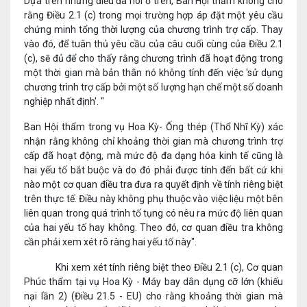
Dựa trên những điều đã nói ở trên, Ban Hội thẩm không cho
rằng Điều 2.1 (c) trong mọi trường hợp áp đặt một yêu cầu
chứng minh tổng thời lượng của chương trình trợ cấp. Thay
vào đó, để tuân thủ yêu cầu của câu cuối cùng của Điều 2.1
(c), sẽ đủ để cho thấy rằng chương trình đã hoạt động trong
một thời gian mà bản thân nó không tính đến việc 'sử dụng
chương trình trợ cấp bởi một số lượng hạn chế một số doanh
nghiệp nhất định'. "
Ban Hội thẩm trong vụ Hoa Kỳ- Ống thép (Thổ Nhĩ Kỳ) xác
nhận rằng không chỉ khoảng thời gian mà chương trình trợ
cấp đã hoạt động, mà mức độ đa dạng hóa kinh tế cũng là
hai yếu tố bắt buộc và do đó phải được tính đến bất cứ khi
nào một cơ quan điều tra đưa ra quyết định về tính riêng biệt
trên thực tế. Điều này không phụ thuộc vào việc liệu một bên
liên quan trong quá trình tố tụng có nêu ra mức độ liên quan
của hai yếu tố hay không. Theo đó, cơ quan điều tra không
cần phải xem xét rõ ràng hai yếu tố này".
Khi xem xét tính riêng biệt theo Điều 2.1 (c), Cơ quan
Phúc thẩm tại vụ Hoa Kỳ - Máy bay dân dụng cỡ lớn (khiếu
nại lần 2) (Điều 21.5 - EU) cho rằng khoảng thời gian mà