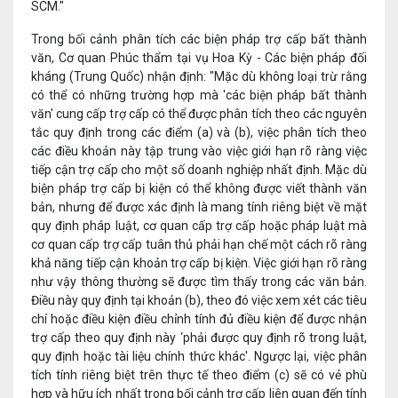
SCM."
Trong bối cảnh phân tích các biện pháp trợ cấp bất thành
văn, Cơ quan Phúc thẩm tại vụ Hoa Kỳ - Các biện pháp đối
kháng (Trung Quốc) nhận định: "Mặc dù không loại trừ rằng
có thể có những trường hợp mà 'các biện pháp bất thành
văn' cung cấp trợ cấp có thể được phân tích theo các nguyên
tắc quy định trong các điểm (a) và (b), việc phân tích theo
các điều khoản này tập trung vào việc giới hạn rõ ràng việc
tiếp cận trợ cấp cho một số doanh nghiệp nhất định. Mặc dù
biện pháp trợ cấp bị kiện có thể không được viết thành văn
bản, nhưng để được xác định là mang tính riêng biệt về mặt
quy định pháp luật, cơ quan cấp trợ cấp hoặc pháp luật mà
cơ quan cấp trợ cấp tuân thủ phải hạn chế một cách rõ ràng
khả năng tiếp cận khoản trợ cấp bị kiện. Việc giới hạn rõ ràng
như vậy thông thường sẽ được tìm thấy trong các văn bản.
Điều này quy định tại khoản (b), theo đó việc xem xét các tiêu
chí hoặc điều kiện điều chỉnh tính đủ điều kiện để được nhận
trợ cấp theo quy định này ‘phải được quy định rõ trong luật,
quy định hoặc tài liệu chính thức khác'. Ngược lại, việc phân
tích tính riêng biệt trên thực tế theo điểm (c) sẽ có vẻ phù
hợp và hữu ích nhất trong bối cảnh trợ cấp liên quan đến tính