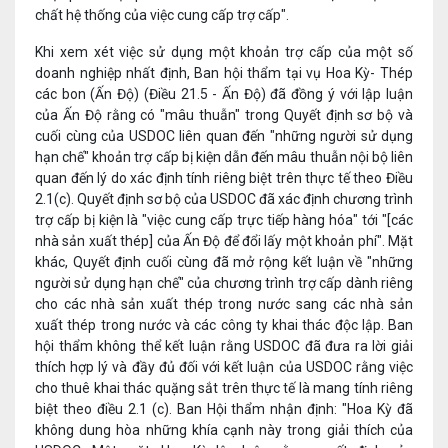
chất hệ thống của việc cung cấp trợ cấp".
Khi xem xét việc sử dụng một khoản trợ cấp của một số
doanh nghiệp nhất định, Ban hội thẩm tại vụ Hoa Kỳ- Thép
các bon (Ấn Độ) (Điều 21.5 - Ấn Độ) đã đồng ý với lập luận
của Ấn Độ rằng có "mâu thuẫn" trong Quyết định sơ bộ và
cuối cùng của USDOC liên quan đến "những người sử dụng
hạn chế" khoản trợ cấp bị kiện dẫn đến mâu thuẫn nội bộ liên
quan đến lý do xác định tính riêng biệt trên thực tế theo Điều
2.1(c). Quyết định sơ bộ của USDOC đã xác định chương trình
trợ cấp bị kiện là "việc cung cấp trực tiếp hàng hóa" tới "[các
nhà sản xuất thép] của Ấn Độ để đổi lấy một khoản phí". Mặt
khác, Quyết định cuối cùng đã mở rộng kết luận về "những
người sử dụng hạn chế" của chương trình trợ cấp dành riêng
cho các nhà sản xuất thép trong nước sang các nhà sản
xuất thép trong nước và các công ty khai thác độc lập. Ban
hội thẩm không thể kết luận rằng USDOC đã đưa ra lời giải
thích hợp lý và đầy đủ đối với kết luận của USDOC rằng việc
cho thuê khai thác quặng sắt trên thực tế là mang tính riêng
biệt theo điều 2.1 (c). Ban Hội thẩm nhận định: "Hoa Kỳ đã
không dung hòa những khía cạnh này trong giải thích của