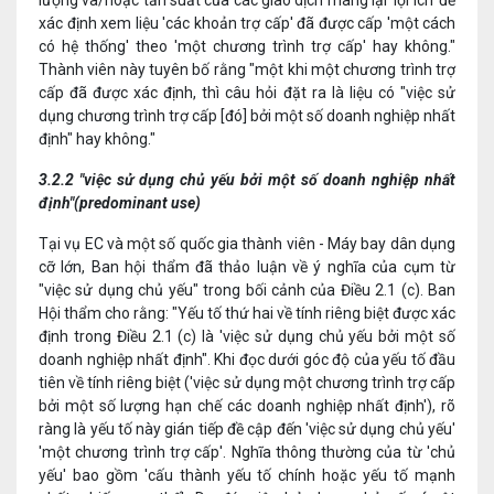
lượng và/hoặc tần suất của các giao dịch mang lại 'lợi ích' để
xác định xem liệu 'các khoản trợ cấp' đã được cấp 'một cách
có hệ thống' theo 'một chương trình trợ cấp' hay không."
Thành viên này tuyên bố rằng "một khi một chương trình trợ
cấp đã được xác định, thì câu hỏi đặt ra là liệu có "việc sử
dụng chương trình trợ cấp [đó] bởi một số doanh nghiệp nhất
định" hay không."
3.2.2 "việc sử dụng chủ yếu bởi một số doanh nghiệp nhất
định"(predominant use)
Tại vụ EC và một số quốc gia thành viên - Máy bay dân dụng
cỡ lớn, Ban hội thẩm đã thảo luận về ý nghĩa của cụm từ
"việc sử dụng chủ yếu" trong bối cảnh của Điều 2.1 (c). Ban
Hội thẩm cho rằng: "Yếu tố thứ hai về tính riêng biệt được xác
định trong Điều 2.1 (c) là 'việc sử dụng chủ yếu bởi một số
doanh nghiệp nhất định". Khi đọc dưới góc độ của yếu tố đầu
tiên về tính riêng biệt ('việc sử dụng một chương trình trợ cấp
bởi một số lượng hạn chế các doanh nghiệp nhất định'), rõ
ràng là yếu tố này gián tiếp đề cập đến 'việc sử dụng chủ yếu'
'một chương trình trợ cấp'. Nghĩa thông thường của từ 'chủ
yếu' bao gồm 'cấu thành yếu tố chính hoặc yếu tố mạnh