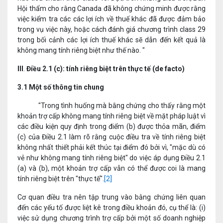
Hội thẩm cho rằng Canada đã không chứng minh được rằng
việc kiểm tra các các lợi ích về thuế khác đã được đảm bảo
trong vụ việc này, hoặc cách đánh giá chương trình class 29
trong bối cảnh các lợi ích thuế khác sẽ dẫn đến kết quả là
không mang tính riêng biệt như thế nào. "
III
.
Điều 2.1 (c):
tính riêng biệt trên thực tế (de facto)
3.1 Một số thông tin chung
"Trong tình huống mà bằng chứng cho thấy rằng một
khoản trợ cấp không mang tính riêng biệt về mặt pháp luật vì
các điều kiện quy định trong điểm (b) được thỏa mãn, điểm
(c) của Điều 2.1 làm rõ rằng cuộc điều tra về tính riêng biệt
không nhất thiết phải kết thúc tại điểm đó bởi vì, "mặc dù có
vẻ như không mang tính riêng biệt" do việc áp dụng Điều 2.1
(a) và (b), một khoản trợ cấp vẫn có thể được coi là mang
tính riêng biệt trên "thực tế".
[2]
Cơ quan điều tra nên tập trung vào bằng chứng liên quan
đến các yếu tố được liệt kê trong điều khoản đó, cụ thể là: (i)
việc sử dụng chương trình trợ cấp bởi một số doanh nghiệp