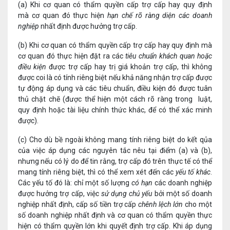
(a) Khi cơ quan có thẩm quyền cấp trợ cấp hay quy định
mà cơ quan đó thực hiện
hạn chế rõ ràng diện các doanh
nghiệp
nhất định được hưởng trợ cấp.
(b) Khi cơ quan có thẩm quyền cấp trợ cấp hay quy định mà
cơ quan đó thực hiện đặt ra các
tiêu chuẩn khách quan hoặc
điều kiện
được trợ cấp hay trị giá khoản trợ cấp, thì không
được coi là có tính riêng biệt nếu khả năng nhận trợ cấp được
tự động áp dụng và các tiêu chuẩn, điều kiện đó được tuân
thủ chặt chẽ (được thể hiện một cách rõ ràng trong luật,
quy định hoặc tài liệu chính thức khác, để có thể xác minh
được).
(c) Cho dù bề ngoài không mang tính riêng biệt do kết qủa
của việc áp dụng các nguyên tắc nêu tại điểm (a) và (b),
nhưng nếu có lý do để tin rằng, trợ cấp đó trên thực tế có thể
mang tính riêng biệt, thì có thể xem xét đến các
yếu tố khác
.
Các yếu tố đó là: chỉ một số lượng
có hạn
các doanh nghiệp
được hưởng trợ cấp, việc
sử dụng chủ yếu
bởi một số doanh
nghiệp nhất định, cấp số tiền trợ cấp
chênh lệch lớn
cho một
số doanh nghiệp nhất định và cơ quan có thẩm quyền thực
hiện có thẩm quyền lớn khi quyết định trợ cấp. Khi áp dụng