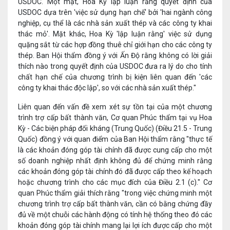
USDOC. Một mặt, Hoa Kỳ lập luận rằng quyết định của
USDOC dựa trên 'việc sử dụng hạn chế' bởi 'hai ngành công
nghiệp, cụ thể là các nhà sản xuất thép và các công ty khai
thác mỏ'. Mặt khác, Hoa Kỳ 'lập luận rằng' việc sử dụng
quặng sắt từ các hợp đồng thuê chỉ giới hạn cho các công ty
thép. Ban Hội thẩm đồng ý với Ấn Độ rằng không có lời giải
thích nào trong quyết định của USDOC đưa ra lý do cho tính
chất hạn chế của chương trình bị kiện liên quan đến 'các
công ty khai thác độc lập', so với các nhà sản xuất thép."
Liên quan đến vấn đề xem xét sự tồn tại của một chương
trình trợ cấp bất thành văn, Cơ quan Phúc thẩm tại vụ Hoa
Kỳ - Các biện pháp đối kháng (Trung Quốc) (Điều 21.5 - Trung
Quốc) đồng ý với quan điểm của Ban Hội thẩm rằng "thực tế
là các khoản đóng góp tài chính đã được cung cấp cho một
số doanh nghiệp nhất định không đủ để chứng minh rằng
các khoản đóng góp tài chính đó đã được cấp theo kế hoạch
hoặc chương trình cho các mục đích của Điều 2.1 (c)." Cơ
quan Phúc thẩm giải thích rằng "trong việc chứng minh một
chương trình trợ cấp bất thành văn, cần có bằng chứng đầy
đủ về một chuỗi các hành động có tính hệ thống theo đó các
khoản đóng góp tài chính mang lại lợi ích được cấp cho một