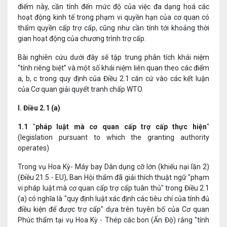
điểm này, cần tính đến mức độ của việc đa dạng hoá các
hoạt động kinh tế trong phạm vi quyền hạn của cơ quan có
thẩm quyền cấp trợ cấp, cũng như cần tính tới khoảng thời
gian hoạt động của chương trình trợ cấp.
Bài nghiên cứu dưới đây sẽ tập trung phân tích khái niệm
“tính riêng biệt” và một số khái niệm liên quan theo các điểm
a, b, c trong quy định của Điều 2.1 căn cứ vào các kết luận
của Cơ quan giải quyết tranh chấp WTO.
I. Điều 2.1 (a)
1.1
"
pháp luật mà cơ quan cấp trợ cấp thực hiện
"
(legislation pursuant to which the granting authority
operates)
Trong vụ Hoa Kỳ- Máy bay Dân dụng cỡ lớn (khiếu nại lần 2)
(Điều 21.5 - EU), Ban Hội thẩm đã giải thích thuật ngữ "phạm
vi pháp luật mà cơ quan cấp trợ cấp tuân thủ" trong Điều 2.1
(a) có nghĩa là "quy định luật xác định các tiêu chí của tính đủ
điều kiện để được trợ cấp" dựa trên tuyên bố của Cơ quan
Phúc thẩm tại vụ Hoa Kỳ - Thép các bon (Ấn Độ) rằng "tính