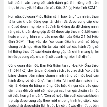
bất thành văn trong bối cảnh đánh giá tính riêng biệt trên
thực tế theo yếu tố đầu tiên của Điều 2.1 (c) Hiệp định SCM ".
Hơn nữa, Cơ quan Phúc thẩm cảnh báo rằng "tuy nhiên, thực
tế là các khoản đóng góp tài chính đã được cung cấp cho
một số doanh nghiệp nhất định là không đủ để chứng minh
rằng các khoản đóng góp đó đã được cấp theo một kế hoạch
hoặc chương trình cho các mục đích của Điều 2.1 (c) Hiệp
định SCM". Thay vào đó, "cơ quan điều tra phải có bằng
chứng thích hợp về sự tồn tại của một loạt các hành động có
hệ thống theo đó các khoản đóng góp tài chính mang lại lợi
ích được cung cấp cho một số doanh nghiệp nhất định" .
Cùng quan điểm đó, Ban Hội thẩm tại vụ Hoa Kỳ- Ống thép
(Thổ Nhĩ Kỳ) cho rằng một danh sách các giao dịch "có thể là
bằng chứng tiềm năng chứng minh rằng có một loạt các
hành động có hệ thống". Tuy nhiên, "chỉ một danh sách như
vậy là không đủ bằng chứng, đặc biệt khi giá của các giao
dịch thay đổi với một số mức giá cao hơn giá chuẩn và một
số thấp hơn giá chuẩn". "Con số hoặc tần suất của các khoản
trợ cấp được cung cấp theo một chương trình trợ cấp bị cáo
buộc phải được phân tích trước khi có thể xác định được bản