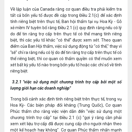
Về lập luận của Canada rằng cơ quan điều tra phải kiểm tra
tất cả bốn yếu tố được đề cập trong Điều 2.1(c) để xác định
tính riêng biệt trên thực tế, Ban hội thẩm tại vụ Hoa Kỳ - Gỗ
xẻ mềm IV tuyên bố rằng Điều 2.1 (c) quy định rằng nếu có lý
do để tin rằng trợ cấp trên thực tế có thể mang tính riêng
biệt, thì các yếu tố khác "có thể" được xem xét. Theo quan
điểm của Ban Hội thẩm, việc sử dụng động từ "có thể," thay vì
"sẽ" chỉ ra rằng nếu có lý do để tin rằng trợ cấp trên thực tế có
thể riêng biệt, thì cơ quan có thẩm quyền có thể muốn xem
xét bất kỳ yếu tố nào trong bốn yếu tố hoặc các chỉ số về tính
riêng biệt.
3.2.1 "việc sử dụng một chương trình trợ cấp bởi một số
lượng giới hạn các doanh nghiệp"
Trong bối cảnh xác định tính riêng biệt trên thực tế, trong vụ
Hoa Kỳ- Các biện pháp đối kháng (Trung Quốc), Cơ quan
Phúc thẩm cho rằng việc viện dẫn đến "việc sử dụng một
chương trình trợ cấp" tại Điều 2.1 (c) "gợi ý rằng cần phải
xem xét liệu trợ cấp đã được cung cấp cho người nhận theo
một kế hoạch hay không". Cơ quan Phúc thẩm nhấn mạnh