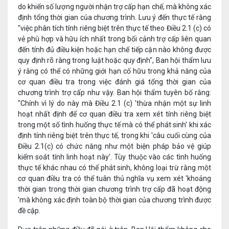
do khiến số lượng người nhận trợ cấp hạn chế, mà không xác
định tổng thời gian của chương trình. Lưu ý đến thực tế rằng
"việc phân tích tính riêng biệt trên thực tế theo Điều 2.1 (c) có
vẻ phù hợp và hữu ích nhất trong bối cảnh trợ cấp liên quan
đến tính đủ điều kiện hoặc hạn chế tiếp cận nào không được
quy định rõ ràng trong luật hoặc quy định", Ban hội thẩm lưu
ý rằng có thể có những giới hạn cố hữu trong khả năng của
cơ quan điều tra trong việc đánh giá tổng thời gian của
chương trình trợ cấp như vậy. Ban hội thẩm tuyên bố rằng:
"Chính vì lý do này mà Điều 2.1 (c) 'thừa nhận một sự linh
hoạt nhất định để cơ quan điều tra xem xét tính riêng biệt
trong một số tình huống thực tế mà có thể phát sinh' khi xác
định tính riêng biệt trên thực tế, trong khi 'câu cuối cùng của
Điều 2.1(c) có chức năng như một biện pháp bảo vệ giúp
kiểm soát tính linh hoạt này'. Tùy thuộc vào các tình huống
thực tế khác nhau có thể phát sinh, không loại trừ rằng một
cơ quan điều tra có thể tuân thủ nghĩa vụ xem xét 'khoảng
thời gian trong thời gian chương trình trợ cấp đã hoạt động
'mà không xác định toàn bộ thời gian của chương trình được
đề cập.