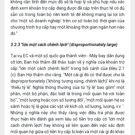
không cần tính đến mức độ sẽ là hợp lý và phù hợp nếu xác
định xem khoản trợ cấp đang được đề cập trên thực tế có đủ
sẵn có trong toàn bộ nền kinh tế để không mang lại lợi ích
cho 'một số doanh nghiệp' trên cơ sở toàn bộ thời gian của
chương trình trợ cấp hay một khoảng thời gian ngắn hơn nào
đó."
3.2.3 "lớn một cách chênh lệch" (disproportionately large)
Tại vụ EC và một số quốc gia thành viên - Máy bay dân dụng
cỡ lớn, Ban hội thẩm đã thảo luận về ý nghĩa của khoản trợ
cấp "lớn một cách chênh lệch" trong bối cảnh của Điều 2.1
(c). Ban Hội thẩm cho rằng: "Một cái gì đó có thể được cho là
disproportionately ('không tương xứng, chênh lệch)' khi nó là
'thiếu tỷ lệ'. Nghĩa thông thường của từ 'tỷ lệ' bao gồm" một
phần, một bộ phận, đặc biệt là trong mối quan hệ với toàn
bộ", "một lượng hoặc con số tương đối', 'một mối quan hệ so
sánh hoặc tỷ lệ giữa các vật về kích cỡ, số lượng, lượng, v.v. '.
Những ý nghĩa này cho thấy rằng việc điều tra phải được
thực hiện khi đánh giá xem liệu số tiền trợ cấp có 'lớn một
cách chênh lệch' hay không sẽ liên quan đến việc xác định
mối quan hệ giữa số tiền trợ cấp bị kiện và một cái gì đó khác