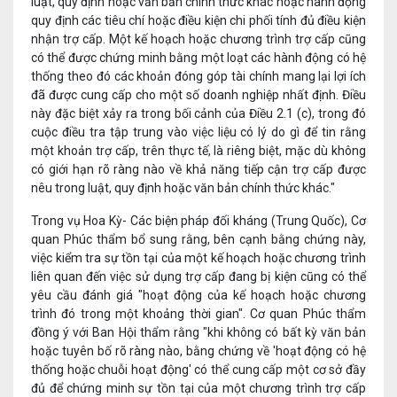
luật, quy định hoặc văn bản chính thức khác hoặc hành động
quy định các tiêu chí hoặc điều kiện chi phối tính đủ điều kiện
nhận trợ cấp. Một kế hoạch hoặc chương trình trợ cấp cũng
có thể được chứng minh bằng một loạt các hành động có hệ
thống theo đó các khoản đóng góp tài chính mang lại lợi ích
đã được cung cấp cho một số doanh nghiệp nhất định. Điều
này đặc biệt xảy ra trong bối cảnh của Điều 2.1 (c), trong đó
cuộc điều tra tập trung vào việc liệu có lý do gì để tin rằng
một khoản trợ cấp, trên thực tế, là riêng biệt, mặc dù không
có giới hạn rõ ràng nào về khả năng tiếp cận trợ cấp được
nêu trong luật, quy định hoặc văn bản chính thức khác."
Trong vụ Hoa Kỳ- Các biện pháp đối kháng (Trung Quốc), Cơ
quan Phúc thẩm bổ sung rằng, bên cạnh bằng chứng này,
việc kiểm tra sự tồn tại của một kế hoạch hoặc chương trình
liên quan đến việc sử dụng trợ cấp đang bị kiện cũng có thể
yêu cầu đánh giá "hoạt động của kế hoạch hoặc chương
trình đó trong một khoảng thời gian". Cơ quan Phúc thẩm
đồng ý với Ban Hội thẩm rằng "khi không có bất kỳ văn bản
hoặc tuyên bố rõ ràng nào, bằng chứng về 'hoạt động có hệ
thống hoặc chuỗi hoạt động' có thể cung cấp một cơ sở đầy
đủ để chứng minh sự tồn tại của một chương trình trợ cấp