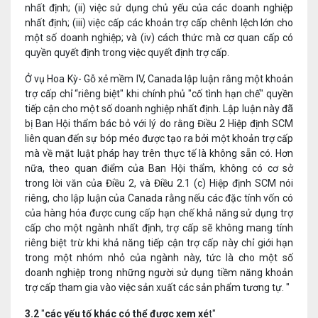
nhất định; (ii) việc sử dụng chủ yếu của các doanh nghiệp
nhất định; (iii) việc cấp các khoản trợ cấp chênh lệch lớn cho
một số doanh nghiệp; và (iv) cách thức mà cơ quan cấp có
quyền quyết định trong việc quyết định trợ cấp.
Ở vụ Hoa Kỳ- Gỗ xẻ mềm IV, Canada lập luận rằng một khoản
trợ cấp chỉ “riêng biệt" khi chính phủ "cố tình hạn chế" quyền
tiếp cận cho một số doanh nghiệp nhất định. Lập luận này đã
bị Ban Hội thẩm bác bỏ với lý do rằng Điều 2 Hiệp định SCM
liên quan đến sự bóp méo được tạo ra bởi một khoản trợ cấp
mà về mặt luật pháp hay trên thực tế là không sẵn có. Hơn
nữa, theo quan điểm của Ban Hội thẩm, không có cơ sở
trong lời văn của Điều 2, và Điều 2.1 (c) Hiệp định SCM nói
riêng, cho lập luận của Canada rằng nếu các đặc tính vốn có
của hàng hóa được cung cấp hạn chế khả năng sử dụng trợ
cấp cho một ngành nhất định, trợ cấp sẽ không mang tính
riêng biệt trừ khi khả năng tiếp cận trợ cấp này chỉ giới hạn
trong một nhóm nhỏ của ngành này, tức là cho một số
doanh nghiệp trong những người sử dụng tiềm năng khoản
trợ cấp tham gia vào việc sản xuất các sản phẩm tương tự. "
3.2
"
các yếu tố khác có thể được xem xé
t"