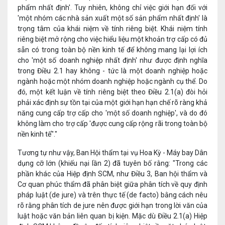
phẩm nhất định'. Tuy nhiên, không chỉ việc giới hạn đối với
'một nhóm các nhà sản xuất một số sản phẩm nhất định' là
trọng tâm của khái niệm về tính riêng biệt. Khái niệm tính
riêng biệt mở rộng cho việc hiểu liệu một khoản trợ cấp có đủ
sẵn có trong toàn bộ nền kinh tế để không mang lại lợi ích
cho 'một số doanh nghiệp nhất định' như được định nghĩa
trong Điều 2.1 hay không - tức là một doanh nghiệp hoặc
ngành hoặc một nhóm doanh nghiệp hoặc ngành cụ thể. Do
đó, một kết luận về tính riêng biệt theo Điều 2.1(a) đòi hỏi
phải xác định sự tồn tại của một giới hạn hạn chế rõ ràng khả
năng cung cấp trợ cấp cho 'một số doanh nghiệp', và do đó
không làm cho trợ cấp 'được cung cấp rộng rãi trong toàn bộ
nền kinh tế"."
Tương tự như vậy, Ban Hội thẩm tại vụ Hoa Kỳ - Máy bay Dân
dụng cỡ lớn (khiếu nại lần 2) đã tuyên bố rằng: "Trong các
phần khác của Hiệp định SCM, như Điều 3, Ban hội thẩm và
Cơ quan phúc thẩm đã phân biệt giữa phân tích về quy định
pháp luật (de jure) và trên thực tế (de facto) bằng cách nêu
rõ rằng phân tích de jure nên được giới hạn trong lời văn của
luật hoặc văn bản liên quan bị kiện. Mặc dù Điều 2.1(a) Hiệp