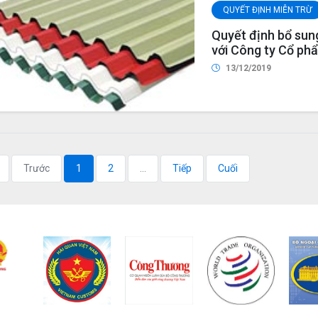
QUYẾT ĐỊNH MIỄN TRỪ
Quyết định bổ sung
với Công ty Cổ phẩ
tôn màu chất lượn
13/12/2019
Trước
1
2
...
Tiếp
Cuối