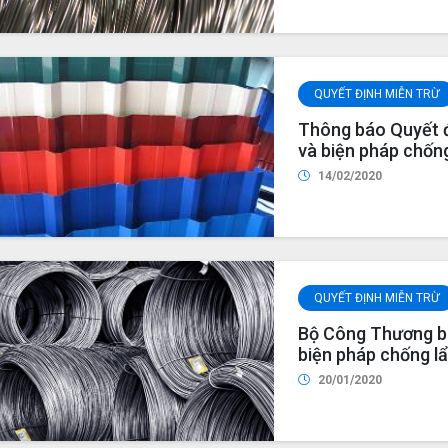
QUYẾT ĐỊNH MIỄN TRỪ
Thông báo Quyết đ
và biện pháp chống
khẩu chất lượng c
14/02/2020
QUYẾT ĐỊNH MIỄN TRỪ
Bộ Công Thương ba
biện pháp chống l
mại đối với sản p
20/01/2020
năm 2020 (AC01.S