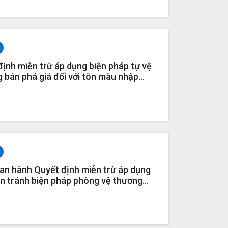
ịnh miễn trừ áp dụng biện pháp tự vệ
 bán phá giá đối với tôn màu nhập
ao (vụ việc SG05 và AD04)
n hành Quyết định miễn trừ áp dụng
ẩn tránh biện pháp phòng vệ thương
hẩm thép dây/thép cuộn nhập khẩu cho
G04)