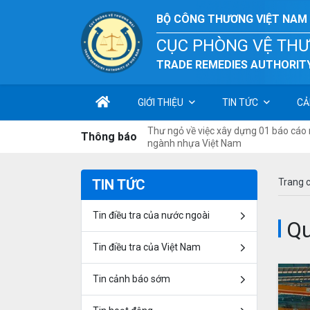
BỘ CÔNG THƯƠNG VIỆT NAM
CỤC PHÒNG VỆ TH
TRADE REMEDIES AUTHORITY
GIỚI THIỆU
TIN TỨC
CẢ
Thư ngỏ về việc xây dựng 01 báo cáo n
Thông báo
ngành nhựa Việt Nam
TIN TỨC
Trang 
Tin điều tra của nước ngoài
Qu
Tin điều tra của Việt Nam
Tin cảnh báo sớm