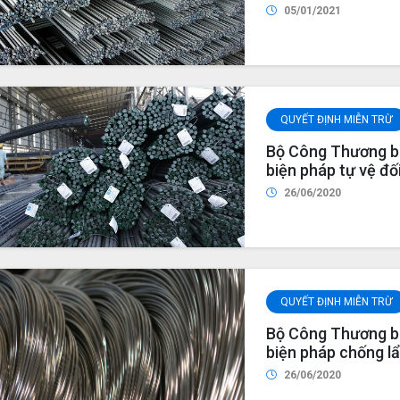
thép và màng BOP
05/01/2021
QUYẾT ĐỊNH MIỄN TRỪ
Bộ Công Thương ba
biện pháp tự vệ đố
liệu hàn cho năm 2
26/06/2020
QUYẾT ĐỊNH MIỄN TRỪ
Bộ Công Thương ba
biện pháp chống l
mại đối với sản p
26/06/2020
năm 2020 (Vụ việ