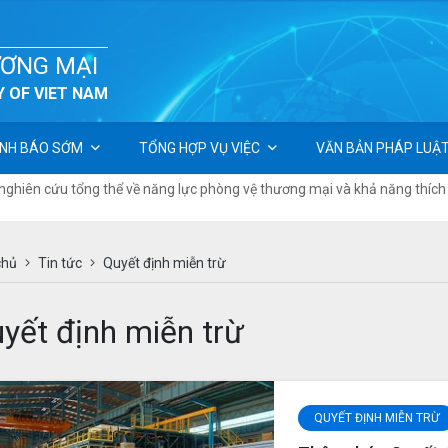
ƯƠNG MẠI
 OF VIET NAM
NH BÁO SỚM
TỔNG HỢP VỤ VIỆC
VĂN BẢN PHÁP LUẬ
ghiên cứu tổng thể về năng lực phòng vệ thương mại và khả năng thích ứ
chủ
Tin tức
Quyết định miễn trừ
yết định miễn trừ
QUYẾT ĐỊNH MIỄN TRỪ