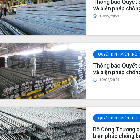
Thông báo Quyết đ
và biện pháp chốn
mại đối với sản ph
13/12/2021
AC01.SG04)
QUYẾT ĐỊNH MIỄN TRỪ
Thông báo Quyết đ
và biện pháp chốn
mại đối với sản ph
19/02/2021
AC01.SG04)
QUYẾT ĐỊNH MIỄN TRỪ
Bộ Công Thương ba
biện pháp chống bá