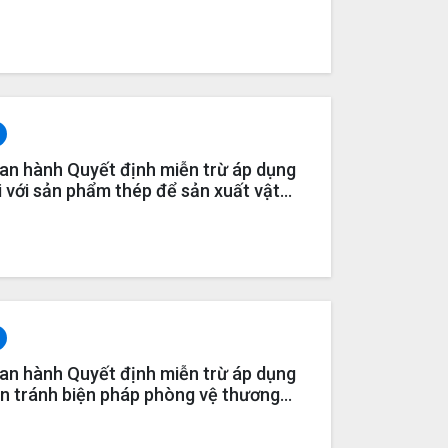
P cho năm 2020 và 2021
n hành Quyết định miễn trừ áp dụng
i với sản phẩm thép để sản xuất vật
020 (Lần 2) (Vụ việc SG04)
n hành Quyết định miễn trừ áp dụng
ẩn tránh biện pháp phòng vệ thương
hẩm thép dây/thép cuộn nhập khẩu cho
c AC01.SG04)