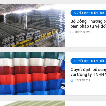
QUYẾT ĐỊNH MIỄN TRỪ
Bộ Công Thương ba
biện pháp tự vệ đố
liệu hàn cho năm 
03/01/2020
QUYẾT ĐỊNH MIỄN TRỪ
Quyết định bổ sung
với Công ty TNHH
lượng cao năm 201
13/12/2019