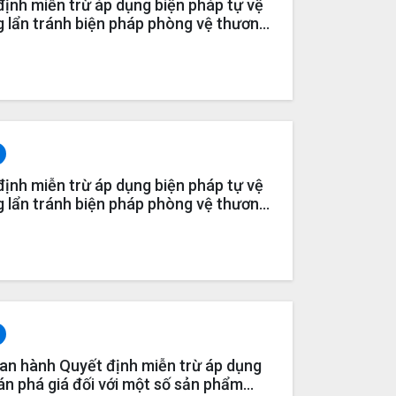
ịnh miễn trừ áp dụng biện pháp tự vệ
g lẩn tránh biện pháp phòng vệ thương
ẩm thép (vụ việc ER01.SG04 và
ịnh miễn trừ áp dụng biện pháp tự vệ
g lẩn tránh biện pháp phòng vệ thương
ẩm thép (vụ việc ER01.SG04 và
n hành Quyết định miễn trừ áp dụng
n phá giá đối với một số sản phẩm