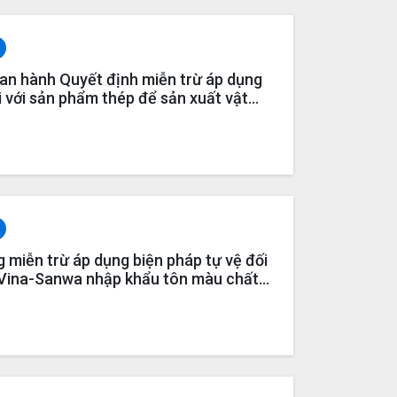
n hành Quyết định miễn trừ áp dụng
i với sản phẩm thép để sản xuất vật
2020 (Vụ việc SG04)
 miễn trừ áp dụng biện pháp tự vệ đối
 Vina-Sanwa nhập khẩu tôn màu chất
9 (SG05).