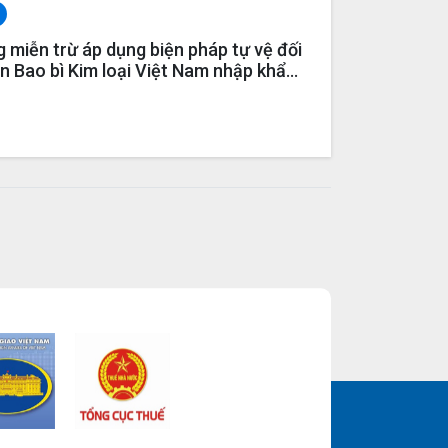
 miễn trừ áp dụng biện pháp tự vệ đối
n Bao bì Kim loại Việt Nam nhập khẩu
g cao năm 2019 (SG05)